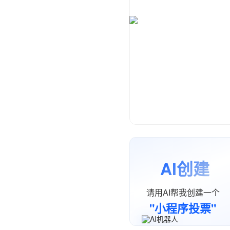
NO.1 H5专业定制
8
AI创建
请用AI帮我创建一个
"小程序投票"