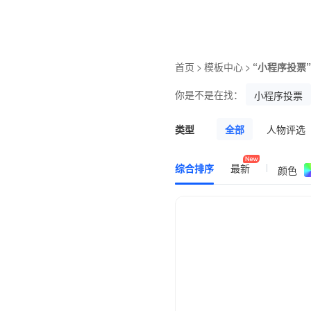
首页
>
模板中心
>
“小程序投票”
你是不是在找：
小程序投票
类型
全部
人物评选
党政宣传
陈列
综合排序
最新
颜色
节目评选
英语
活动评选