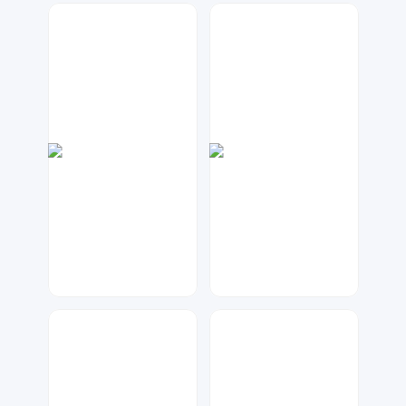
元宝设计
梦小发
60
43
数聚设计
神之视角
199
47