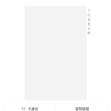
下
拉
查
看
长
图
复制链接
不喜欢