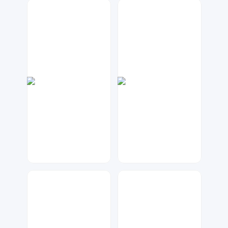
Lemon
指间视觉
121
454
金桔柠檬
梦小发
55
74