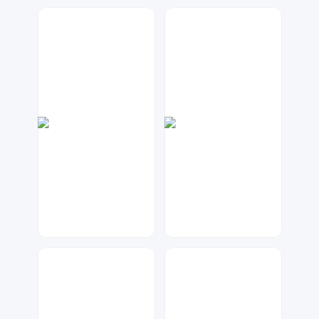
天马工作室
琥珀川设计工作室
109
149
大麦
数聚设计
75
46