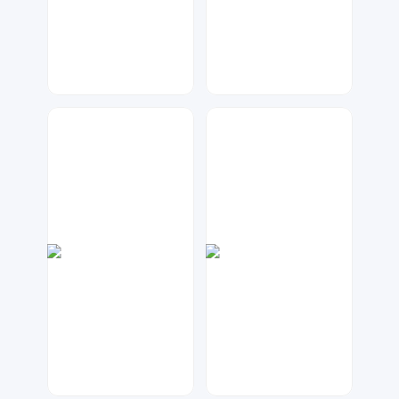
神之视角
梦小发
44
72