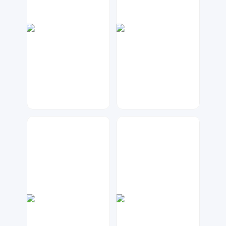
金桔柠檬
A设计
18
22