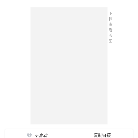
下
拉
查
看
长
图
复制链接
不喜欢