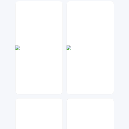
金桔柠檬
兰胖胖
20
34
梦小发
A设计
50
43