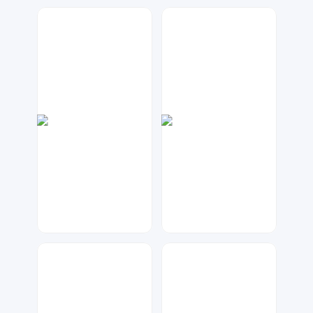
大麦
数聚设计
204
86
大麦
兰胖胖
99
118