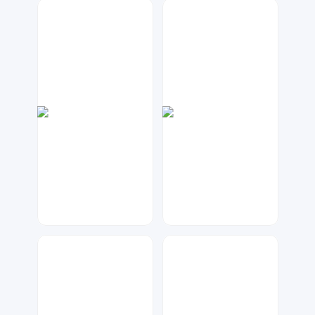
梦小发
数聚设计
33
138
七毛
大麦
111
226