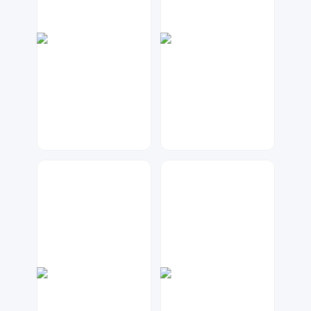
兰胖胖
琥珀川设计工作室
342
97