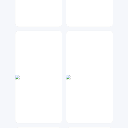
兰胖胖
七毛
136
150