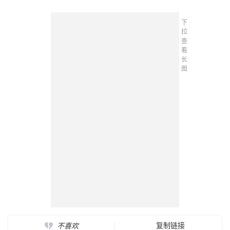
下
拉
查
看
长
图
复制链接
不喜欢