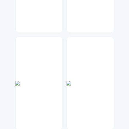
神之视角
兰胖胖
216
64