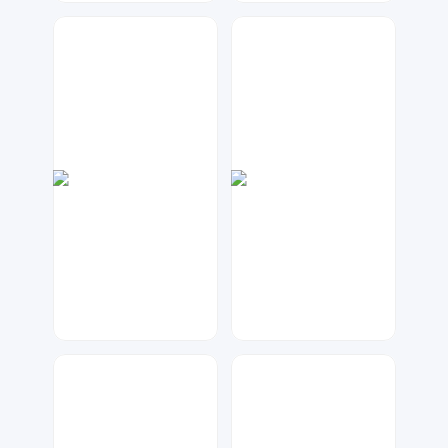
金桔柠檬
兰胖胖
51
319
七毛
指间视觉
39
95