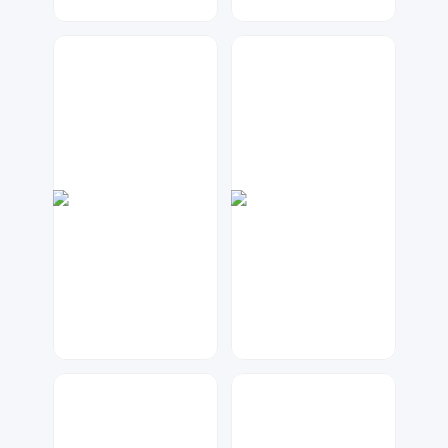
微彩设计
兰胖胖
39
123
兰胖胖
琥珀川设计工作室
146
135