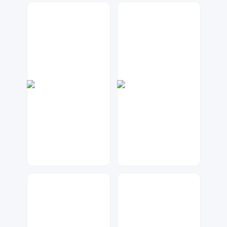
数聚设计
元宝设计
21
67
兰胖胖
琥珀川设计工作室
168
74