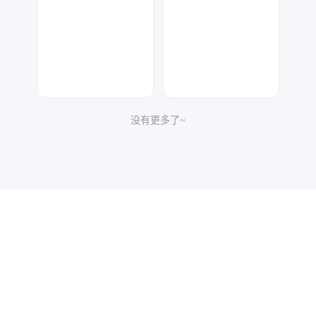
没有更多了~
金桔柠檬
七毛
121
58