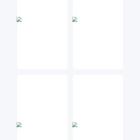
梦小发
七毛
54
59