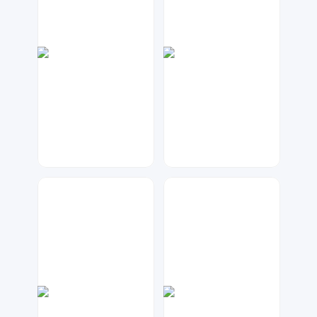
兰胖胖
七毛
65
175