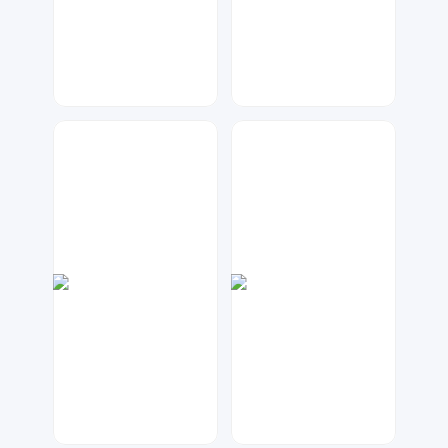
金桔柠檬
兰胖胖
375
83