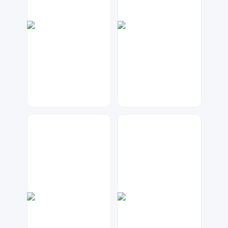
七毛
琥珀川设计工作室
203
68