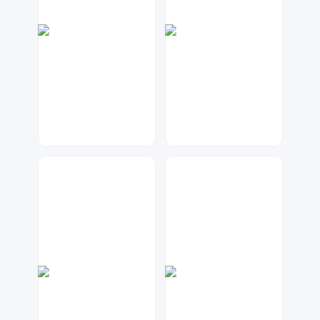
兰胖胖
元宝设计
242
270