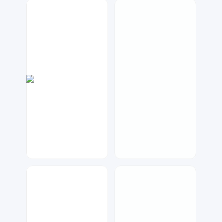
金桔柠檬
元宝设计
33
76
大麦
大麦
57
66