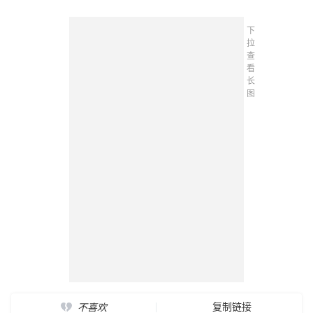
下
拉
查
看
长
图
复制链接
不喜欢