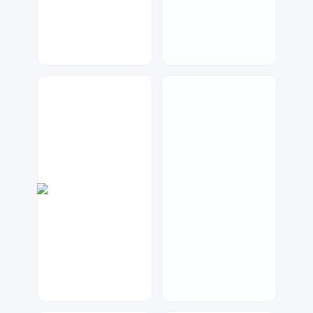
元宝设计
兰胖胖
270
136