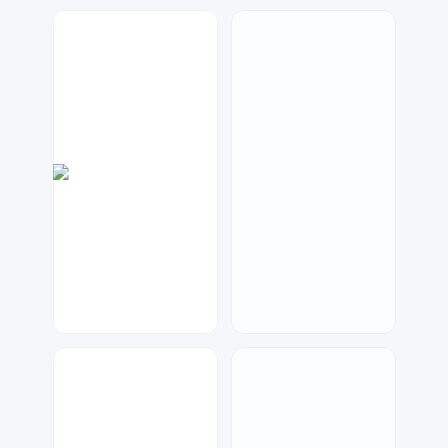
琥珀川设计工作室
七毛
65
150
大麦
兰胖胖
122
64