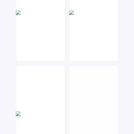
大麦
兰胖胖
76
242