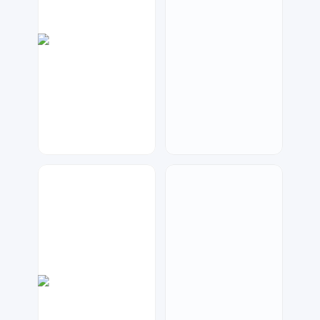
金桔柠檬
大麦
375
48