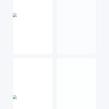
七毛
兰胖胖
47
140