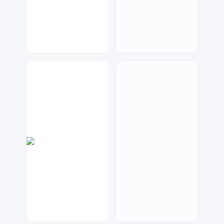
元宝设计
金桔柠檬
65
118