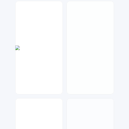
金桔柠檬
七毛
145
47
大麦
琥珀川设计工作室
99
97