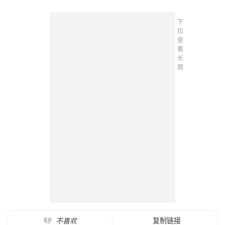
下
拉
查
看
长
图
复制链接
不喜欢