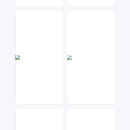
琥珀川设计工作室
大麦
91
76
七毛
大麦
135
38