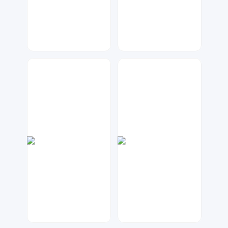
七毛
兰胖胖
203
71