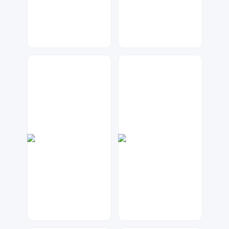
兰胖胖
大麦
140
66