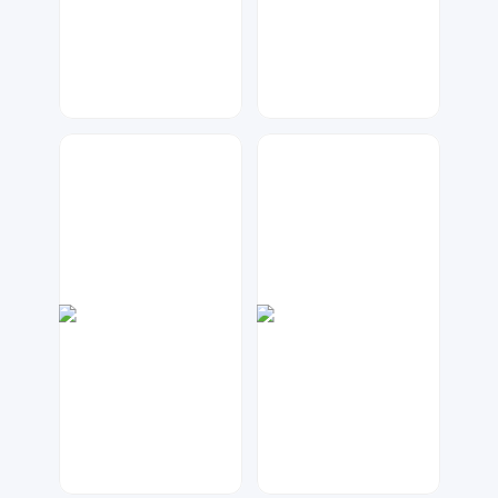
天马工作室
金桔柠檬
61
375