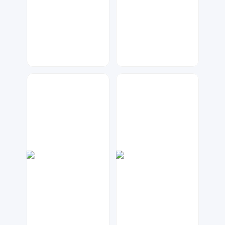
神之视角
七毛
47
132