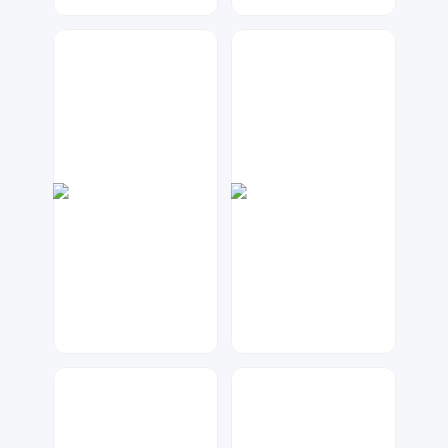
A设计
七毛
31
49
七毛
神之视角
66
98