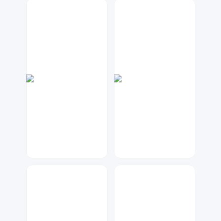
琥珀川设计工作室
元宝设计
74
270
数聚设计
A设计
42
95