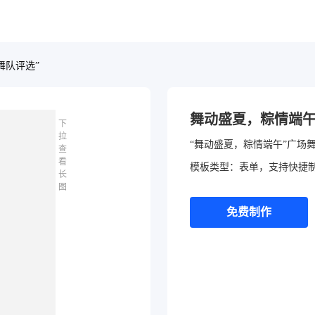
舞队评选”
舞动盛夏，粽情端
下
拉
查
看
模板类型：表单，支持快捷
长
图
免费制作