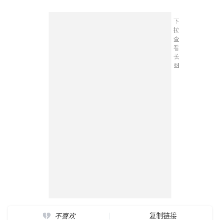
下
拉
查
看
长
图
复制链接
不喜欢