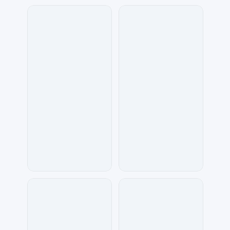
七毛
七毛
203
62
17品牌设计机构
数聚设计
60
86