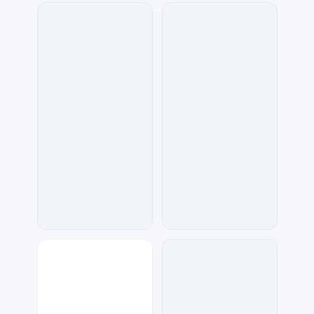
金桔柠檬
梦小发
307
39
兰胖胖
数聚设计
242
139