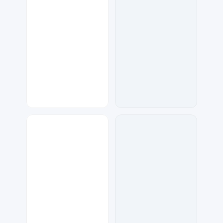
梦小发
天马工作室
46
121