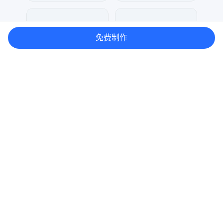
七毛
梦小发
42
31
免费制作
梦小发
大麦
34
66