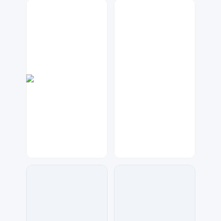
金桔柠檬
金桔柠檬
207
469
梦小发
兰胖胖
45
65