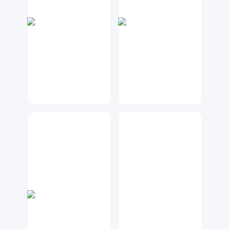
数聚设计
神之视角
46
161