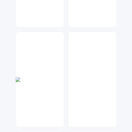
兰胖胖
大麦
385
170