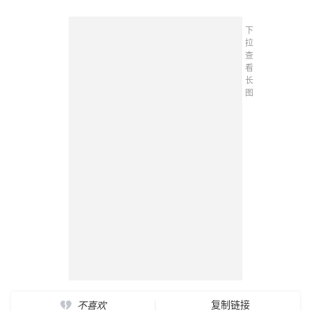
下
拉
查
看
长
图
复制链接
不喜欢