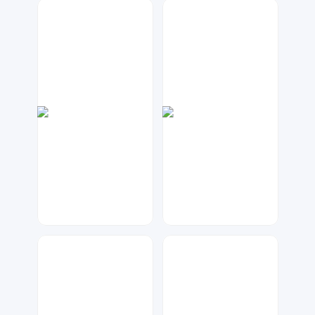
星月视觉
大麦
203
70
兰胖胖
数聚设计
62
63