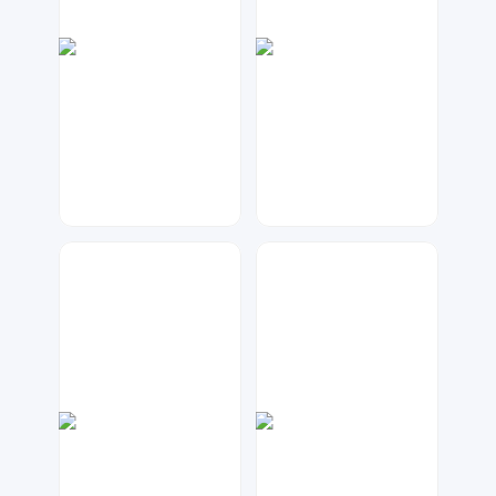
兰胖胖
元宝设计
591
67