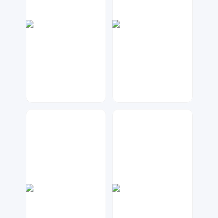
神之视角
七毛
31
59