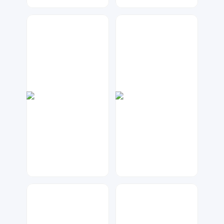
琥珀川设计工作室
兰胖胖
97
778
指间视觉
神之视角
114
14