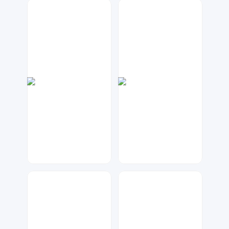
兰胖胖
数聚设计
136
86
兰胖胖
金桔柠檬
118
23