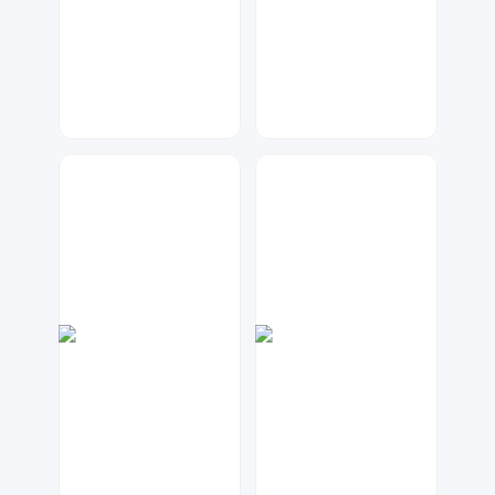
七毛
大麦
203
47