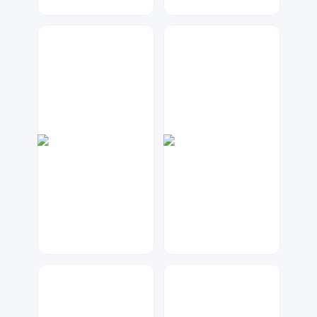
元宝设计
兰胖胖
108
130
七毛
大麦
599
45