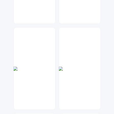
兰胖胖
琥珀川设计工作室
242
162