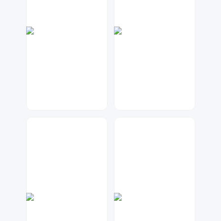
兰胖胖
数聚设计
345
21