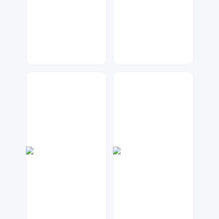
星辰设计
七毛
265
1185