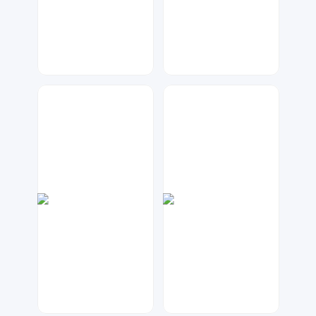
兰胖胖
大麦
64
57