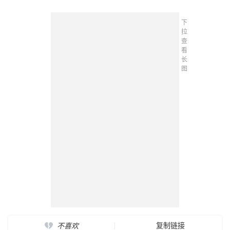
下
拉
查
看
长
图
复制链接
不喜欢