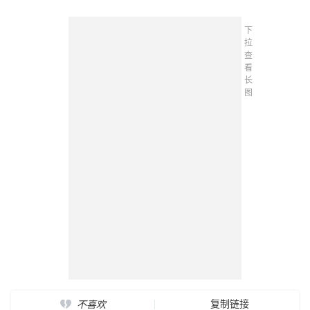
下
拉
查
看
长
图
复制链接
不喜欢