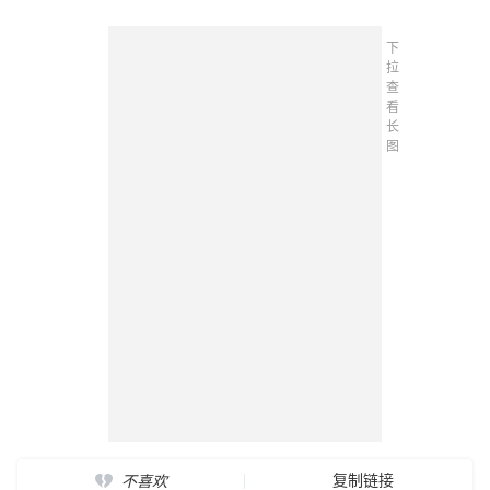
下
拉
查
看
长
图
复制链接
不喜欢