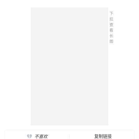
下
拉
查
看
长
图
复制链接
不喜欢