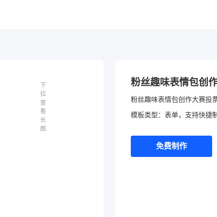
粉丝趣味表情包创
下
拉
粉丝趣味表情包创作大赛投
查
看
模板类型：表单，支持快捷
长
图
免费制作