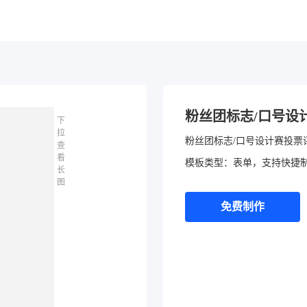
粉丝团标志/口号设
下
拉
粉丝团标志/口号设计赛投票
查
看
模板类型：表单，支持快捷
长
图
免费制作