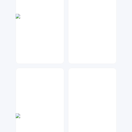
金桔柠檬
Lemon
33
30