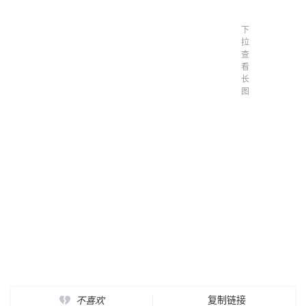
下
拉
查
看
长
图
复制链接
不喜欢