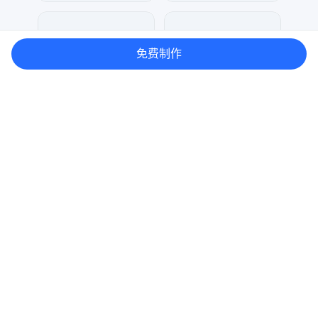
兰胖胖
元宝设计
62
17
免费制作
琥珀川设计工作室
大麦
69
55