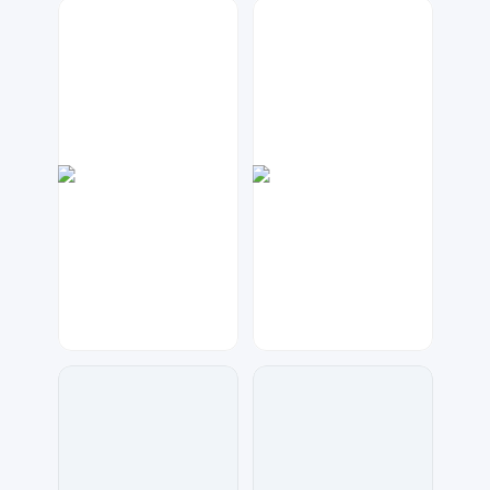
元宝设计
兰胖胖
270
136
金桔柠檬
Lemon
23
118