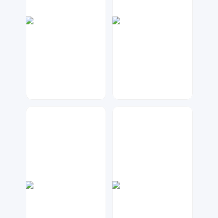
大麦
琥珀川设计工作室
57
72