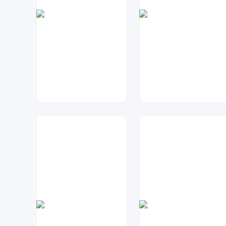
兰胖胖
琥珀川设计工作室
345
74