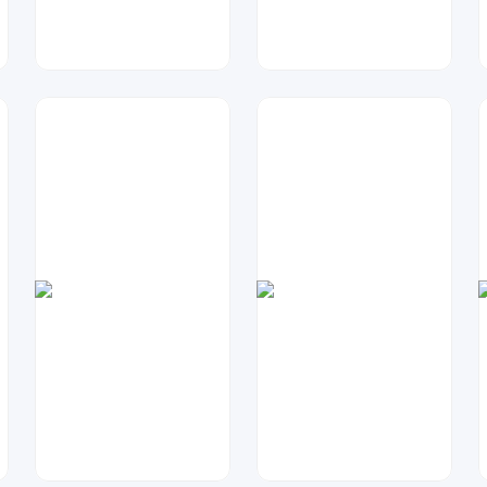
指间视觉
金桔柠檬
114
35