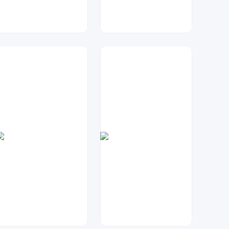
天马工作室
兰胖胖
20
124