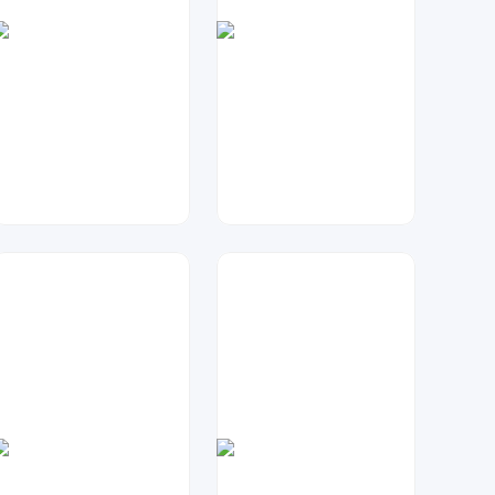
琥珀川设计工作室
兰胖胖
72
778