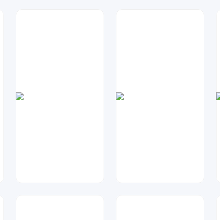
七毛
天马工作室
59
52
兰胖胖
琥珀川设计工作室
71
77