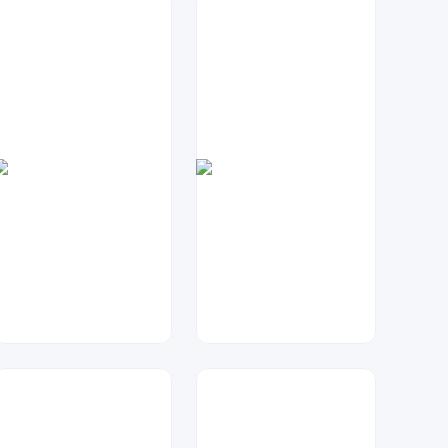
Lemon
七毛
101
59