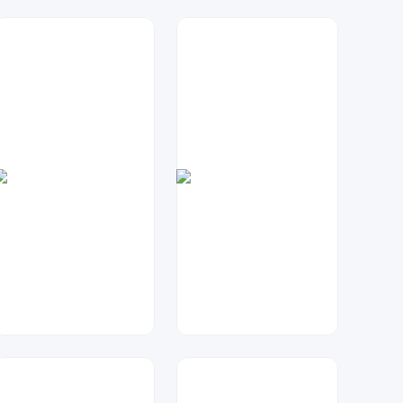
星辰设计
大麦
25
48
金桔柠檬
Lemon
217
118