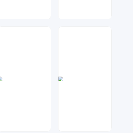
大麦
七毛
38
47