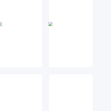
大麦
兰胖胖
122
126