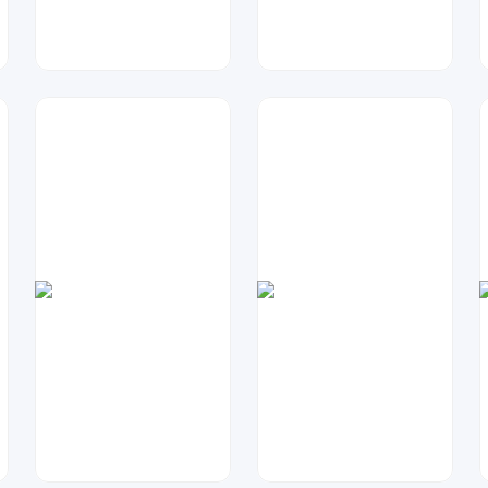
A设计
金桔柠檬
117
145