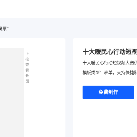
投票”
十大暖民心行动短
下
拉
十大暖民心行动短视频大赛
查
看
模板类型：表单，支持快捷
长
图
免费制作