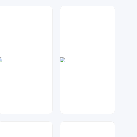
兰胖胖
琥珀川设计工作室
191
68
兰胖胖
兰胖胖
36
78