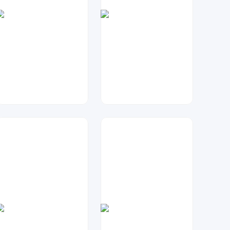
七毛
元宝设计
47
88