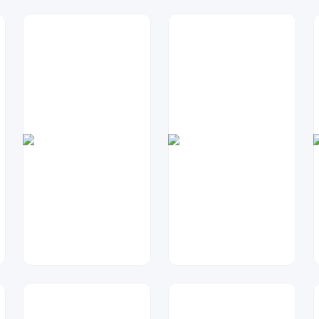
兰胖胖
金桔柠檬
62
11
Miss-Di
梦小发
68
26