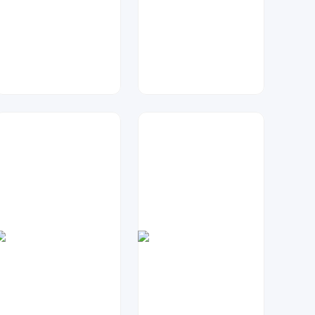
大麦
琥珀川设计工作室
76
52