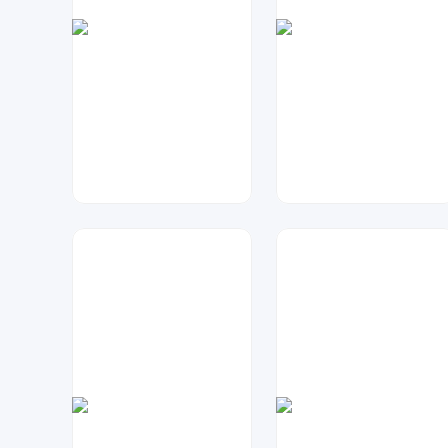
兰胖胖
大麦
25
57