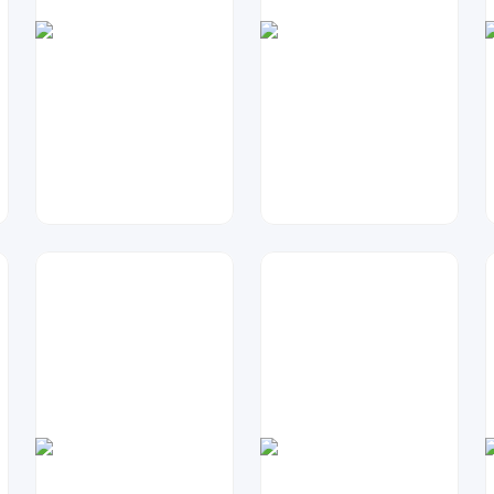
金桔柠檬
元宝设计
33
92