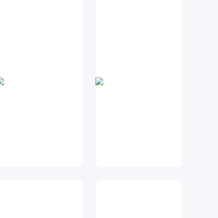
兰胖胖
琥珀川设计工作室
136
74