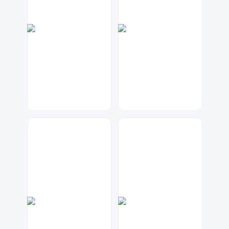
梦小发
数聚设计
27
84