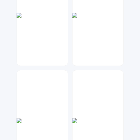
微彩设计
兰胖胖
24
89