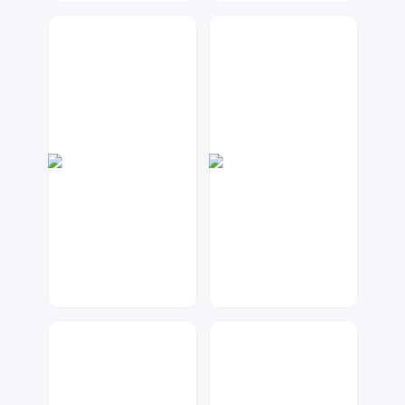
神之视角
天马工作室
28
46
大麦
梦小发
110
53