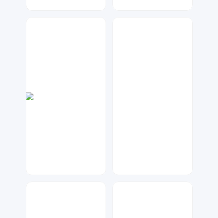
神之视角
七毛
89
58
琥珀川设计工作室
神之视角
61
24