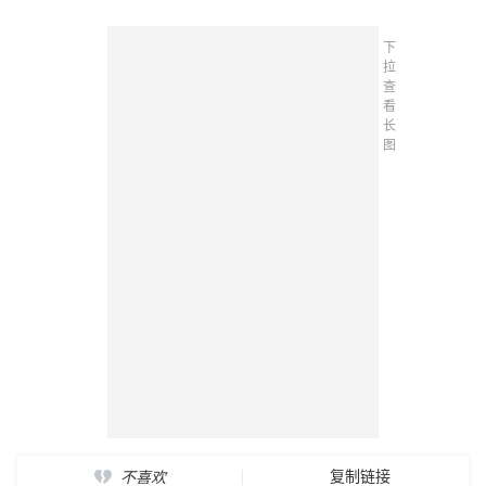
下
拉
查
看
长
图
复制链接
不喜欢