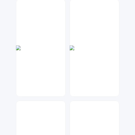
A设计
天马工作室
56
144
兰胖胖
金桔柠檬
181
41