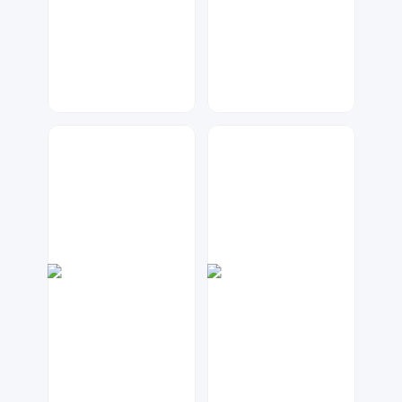
七毛
小北设计
46
60