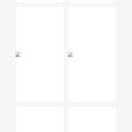
兰胖胖
天马工作室
330
24
琥珀川设计工作室
星月视觉
81
281