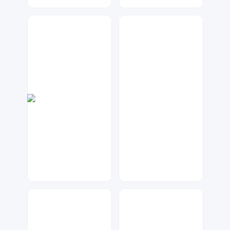
琥珀川设计工作室
微彩设计
15
41
兰胖胖
天马工作室
62
41