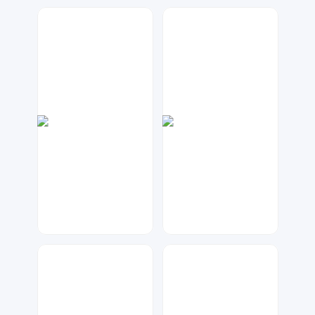
数聚设计
神之视角
29
23
金桔柠檬
七毛
140
170