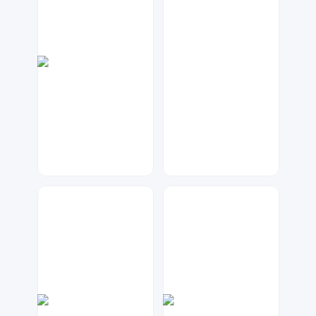
七毛
数聚设计
316
49