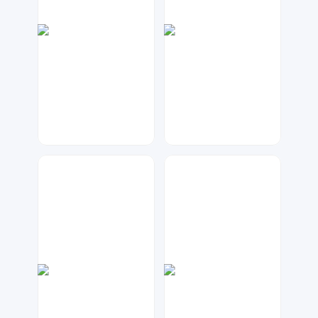
兰胖胖
元宝设计
136
67