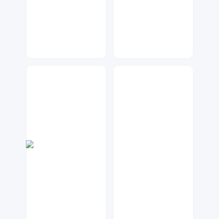
七毛
神之视角
197
28