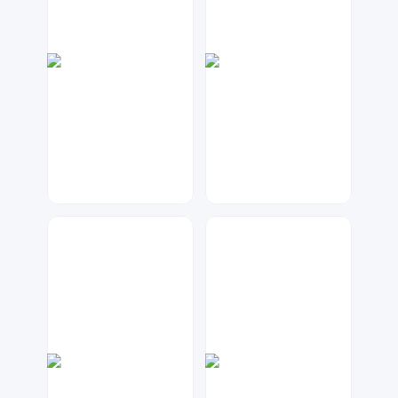
梦小发
兰胖胖
24
61