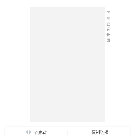
下
拉
查
看
长
图
复制链接
不喜欢