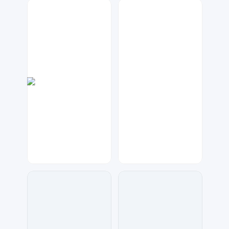
数聚设计
大麦
86
99
金桔柠檬
兰胖胖
375
25