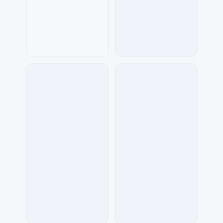
兰胖胖
七毛
33
1185