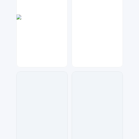
17品牌设计机构
兰胖胖
84
276