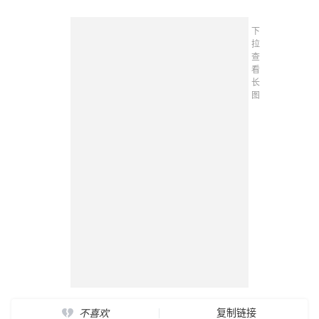
下
拉
查
看
长
图
复制链接
不喜欢