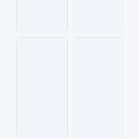
兰胖胖
金桔柠檬
118
70