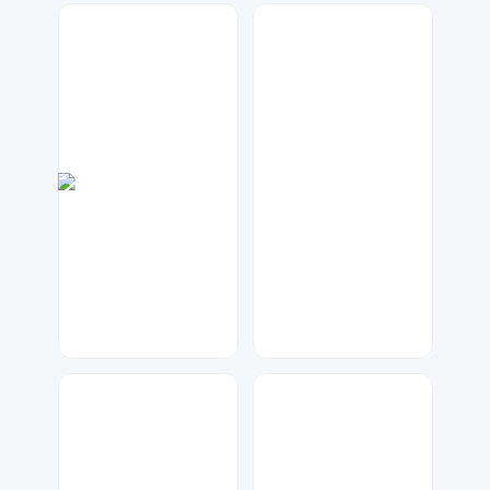
数聚设计
大麦
136
48
大麦
琥珀川设计工作室
66
68