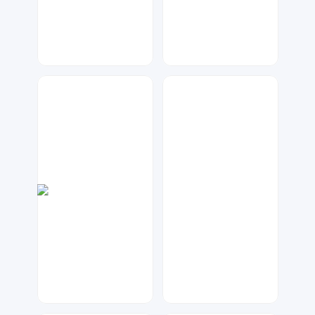
大麦
兰胖胖
204
136