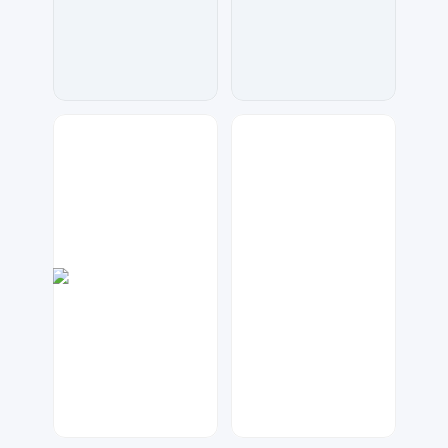
A设计
金桔柠檬
61
145