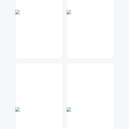
元宝设计
兰胖胖
270
242