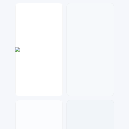
兰胖胖
琥珀川设计工作室
591
118
神之视角
七毛
20
203