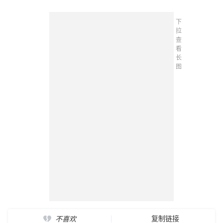
下
拉
查
看
长
图
复制链接
不喜欢