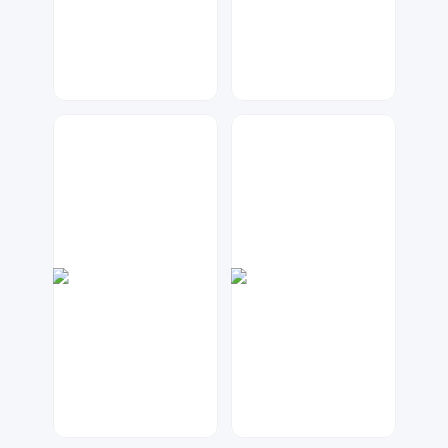
七毛
神之视角
47
365