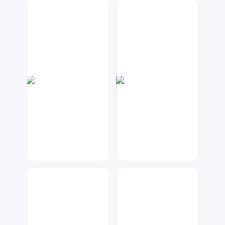
七毛
琥珀川设计工作室
47
97
兰胖胖
七毛
242
1185