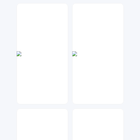
数聚设计
大麦
86
204
金桔柠檬
兰胖胖
145
102