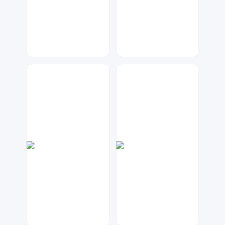
金桔柠檬
七毛
118
59