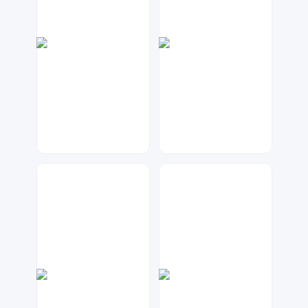
大麦
金桔柠檬
48
375