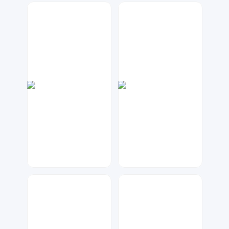
琥珀川设计工作室
金桔柠檬
74
121
大麦
大麦
99
76