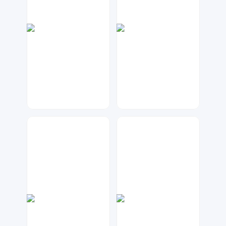
大麦
兰胖胖
68
136