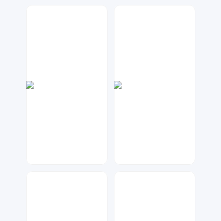
兰胖胖
金桔柠檬
136
145
大麦
琥珀川设计工作室
76
74