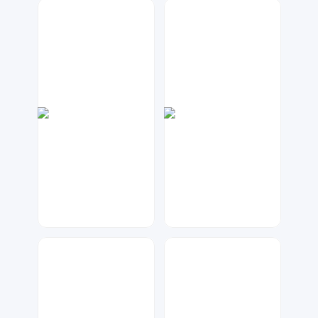
兰胖胖
Lemon
242
12
大麦
元宝设计
57
92