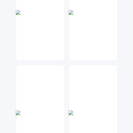
七毛
Miss-Di
47
25