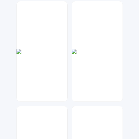
大麦
七毛
226
203
琥珀川设计工作室
大麦
69
48