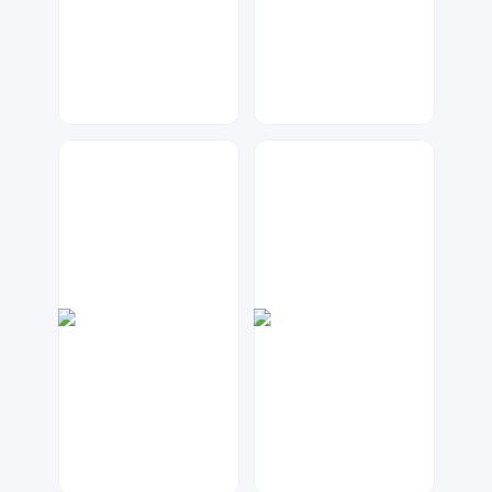
大麦
兰胖胖
204
591