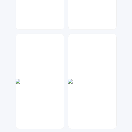
七毛
数聚设计
26
32