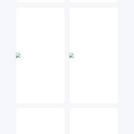
金桔柠檬
元宝设计
33
108
七毛
Lemon
175
100