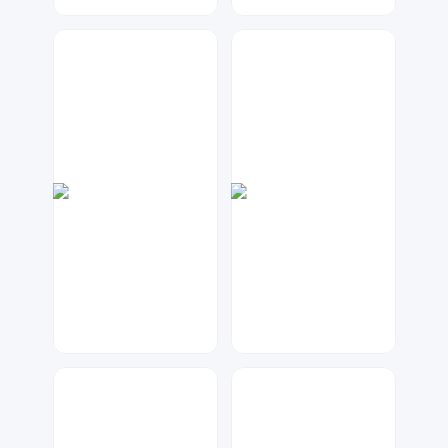
七毛
大麦
47
170
数聚设计
兰胖胖
22
140