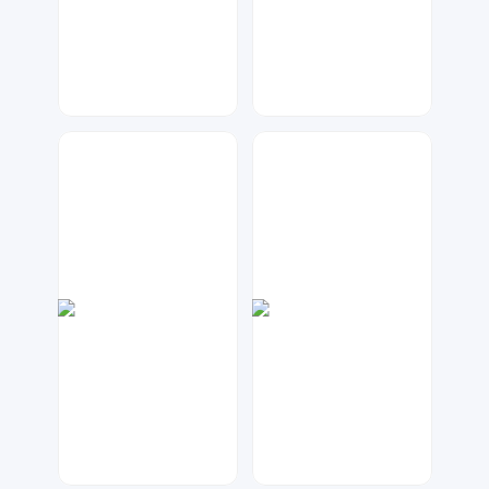
数聚设计
七毛
21
274