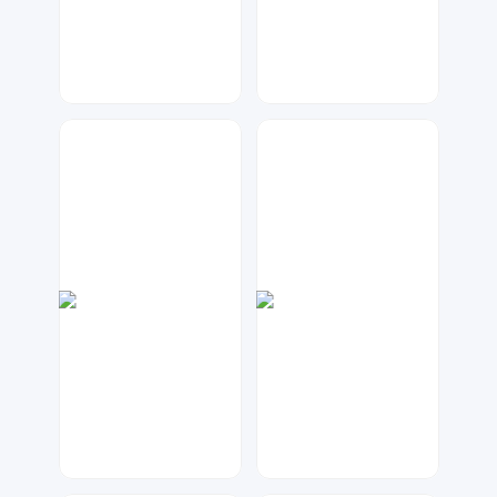
元宝设计
七毛
270
65