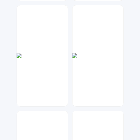
数聚设计
大麦
86
99
兰胖胖
琥珀川设计工作室
62
64