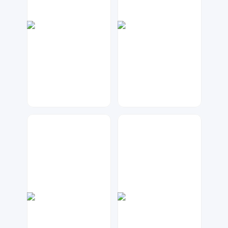
兰胖胖
元宝设计
126
76