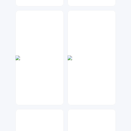
金桔柠檬
数聚设计
118
19
金桔柠檬
大麦
51
68