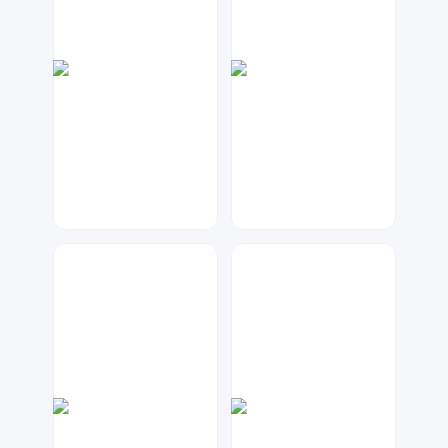
七毛
兰胖胖
150
25