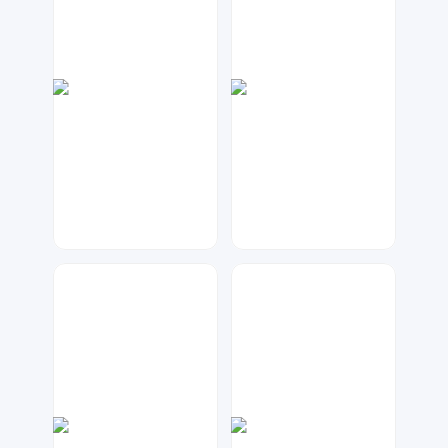
神之视角
金桔柠檬
161
121