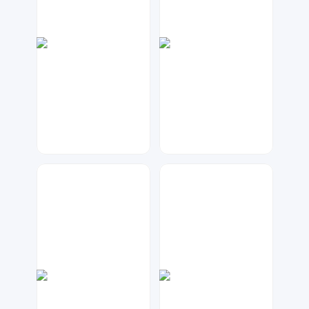
琥珀川设计工作室
金桔柠檬
97
375