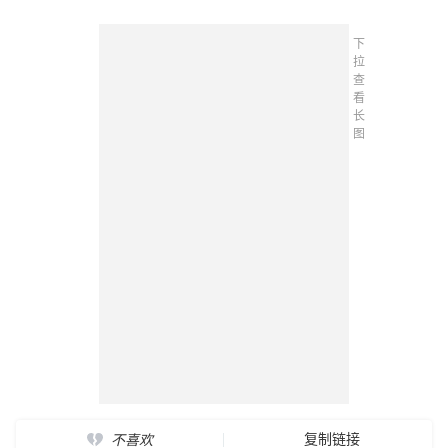
下
拉
查
看
长
图
复制链接
不喜欢