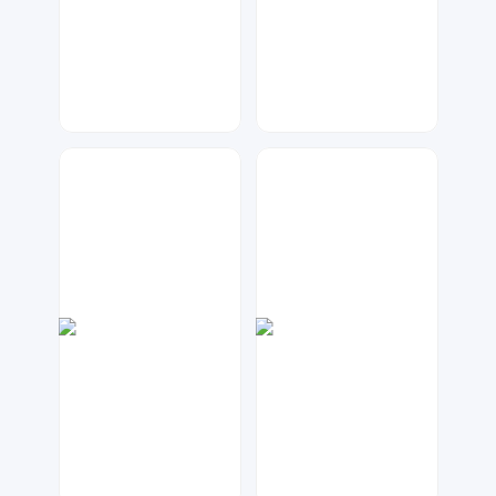
数聚设计
七毛
55
1185