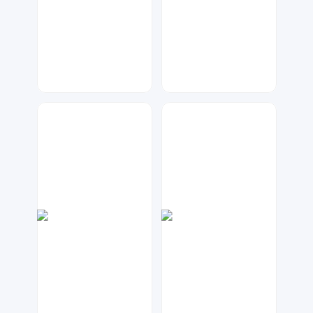
元宝设计
七毛
65
59