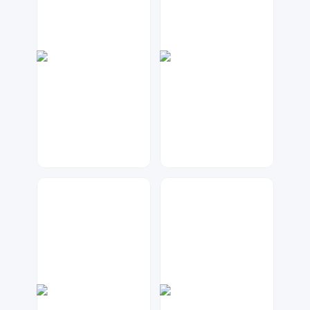
元宝设计
兰胖胖
88
39